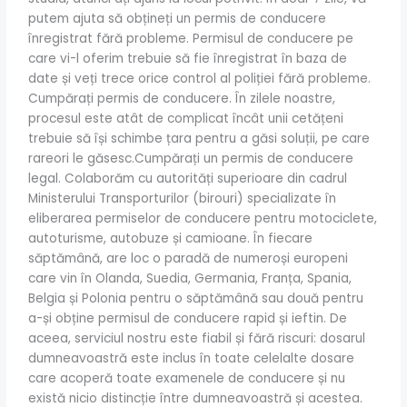
putem ajuta să obțineți un permis de conducere
înregistrat fără probleme. Permisul de conducere pe
care vi-l oferim trebuie să fie înregistrat în baza de
date și veți trece orice control al poliției fără probleme.
Cumpărați permis de conducere. În zilele noastre,
procesul este atât de complicat încât unii cetățeni
trebuie să își schimbe țara pentru a găsi soluții, pe care
rareori le găsesc.Cumpărați un permis de conducere
legal. Colaborăm cu autorități superioare din cadrul
Ministerului Transporturilor (birouri) specializate în
eliberarea permiselor de conducere pentru motociclete,
autoturisme, autobuze și camioane. În fiecare
săptămână, are loc o paradă de numeroși europeni
care vin în Olanda, Suedia, Germania, Franța, Spania,
Belgia și Polonia pentru o săptămână sau două pentru
a-și obține permisul de conducere rapid și ieftin. De
aceea, serviciul nostru este fiabil și fără riscuri: dosarul
dumneavoastră este inclus în toate celelalte dosare
care acoperă toate examenele de conducere și nu
există nicio distincție între dumneavoastră și acestea.