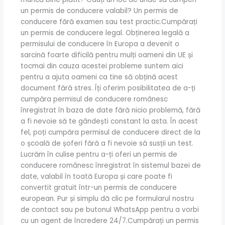
un permis de conducere valabil? Un permis de
conducere fără examen sau test practic.Cumpărați
un permis de conducere legal. Obținerea legală a
permisului de conducere în Europa a devenit o
sarcină foarte dificilă pentru mulți oameni din UE și
tocmai din cauza acestei probleme suntem aici
pentru a ajuta oameni ca tine să obțină acest
document fără stres. Îți oferim posibilitatea de a-ți
cumpăra permisul de conducere românesc
înregistrat în baza de date fără nicio problemă, fără
a fi nevoie să te gândești constant la asta. În acest
fel, poți cumpăra permisul de conducere direct de la
o școală de șoferi fără a fi nevoie să susții un test.
Lucrăm în culise pentru a-ți oferi un permis de
conducere românesc înregistrat în sistemul bazei de
date, valabil în toată Europa și care poate fi
convertit gratuit într-un permis de conducere
european. Pur și simplu dă clic pe formularul nostru
de contact sau pe butonul WhatsApp pentru a vorbi
cu un agent de încredere 24/7.Cumpărați un permis