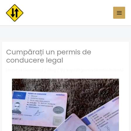
Skip
to
content
Cumpărați un permis de
conducere legal
Leave a Comment
/
Blog
/ By
kupitilegalnuvozackudozvolu