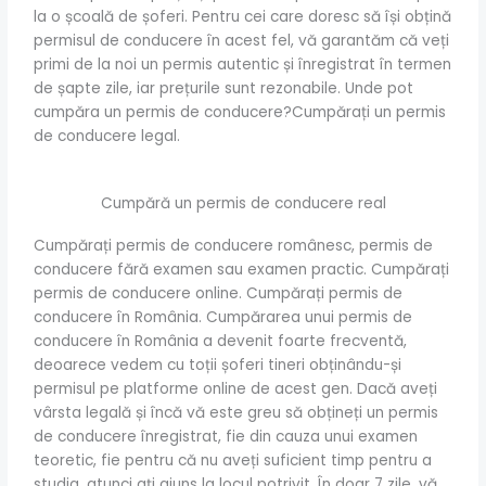
la o școală de șoferi. Pentru cei care doresc să își obțină
permisul de conducere în acest fel, vă garantăm că veți
primi de la noi un permis autentic și înregistrat în termen
de șapte zile, iar prețurile sunt rezonabile. Unde pot
cumpăra un permis de conducere?Cumpărați un permis
de conducere legal.
Cumpără un permis de conducere real
Cumpărați permis de conducere românesc, permis de
conducere fără examen sau examen practic. Cumpărați
permis de conducere online. Cumpărați permis de
conducere în România. Cumpărarea unui permis de
conducere în România a devenit foarte frecventă,
deoarece vedem cu toții șoferi tineri obținându-și
permisul pe platforme online de acest gen. Dacă aveți
vârsta legală și încă vă este greu să obțineți un permis
de conducere înregistrat, fie din cauza unui examen
teoretic, fie pentru că nu aveți suficient timp pentru a
studia, atunci ați ajuns la locul potrivit. În doar 7 zile, vă