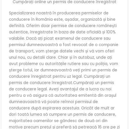
Cumpărați online un permis de conducere înregistrat
Specializarea noastră în producerea permiselor de
conducere în România este, așadar, organizată și bine
definită. Oferim doar permise de conducere românești
autentice, înregistrate în baza de date oficială și 100%
valabile. Dacă ați picat examenul de conducere sau
permisul dumneavoastră a fost revocat de o companie
de transport, vom șterge datele vechi și vă vom oferi
unul nou, cu detalii clare. Chiar și în autobuz, unde ați
avut probleme cu autoritățile rutiere sau cu poliția, vom
șterge totul, iar dumneavoastră veți primi un permis de
conducere înregistrat pentru uz legal. Cumpărați un
permis de conducere înregistrat.Cumpărați un permis
de conducere legal. Aveți avantajul de a lucra cu noi
pentru a vă asigura că autoritatea emitentă din orașul
dumneavoastră vă poate reînnoi permisul de
conducere după expirarea acestuia. Oricât de mult ar
dori toată lumea să cumpere un permis de conducere,
majoritatea oamenilor se gândesc de două ori din
motive precum prețul și preferă să petreacă 16 ore pe zi