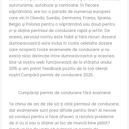
autoturisme, autobuze și camioane. În fiecare
săptămână, are loc o paradă de numeroși europeni
care vin în Olanda, Suedia, Germania, Franța, Spania,
Belgia și Polonia pentru o săptămână sau două pentru
a-și obține permisul de conducere rapid și ieftin. De
aceea, serviciul nostru este fiabil și fără riscuri: dosarul
dumneavoastră este inclus în toate celelalte dosare
care acoperă toate examenele de conducere și nu
există nicio distincție între dumneavoastră și acestea.
Site-ul nostru web funcționează de la sfârșitul anului
2015 și am primit feedback pozitiv de la toți clienții
noștri.Cumpără permis de conducere 2025.
Cumpărați permis de conducere fără examene
Te chinui de ani de zile să-ți obții permisul de conducere,
dar examenele sunt prea dificile pentru tine? Ai nevoie
să conduci pentru a face afaceri, a rezolva probleme
de zi cu zi sau a obține un loc de muncă bine plătit?