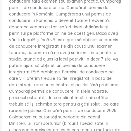
conducere fără examen sau examen practic. Cumpărați
permis de conducere online. Cumpărați permis de
conducere în România. Cumpărarea unui permis de
conducere în România a devenit foarte frecventă,
deoarece vedem cu toții șoferi tineri obținându-și
permisul pe platforme online de acest gen. Dacă aveți
vârsta legală și încă vă este greu să obțineți un permis
de conducere înregistrat, fie din cauza unui examen
teoretic, fie pentru că nu aveți suficient timp pentru a
studia, atunci ați ajuns la locul potrivit. În doar 7 zile, vă
putem ajuta să obțineți un permis de conducere
înregistrat fără probleme. Permisul de conducere pe
care vi-l oferim trebuie să fie înregistrat în baza de
date și veți trece orice control al poliției fără probleme.
Cumpărați permis de conducere. În zilele noastre,
procesul este atât de complicat încât unii cetățeni
trebuie să își schimbe țara pentru a găsi soluții, pe care
rareori le găsesc.Cumpără permis de conducere 2025.
Colaborăm cu autorități superioare din cadrul
Ministerului Transporturilor (birouri) specializate în
eliberarea permiselor de conducere pentru motociclete,