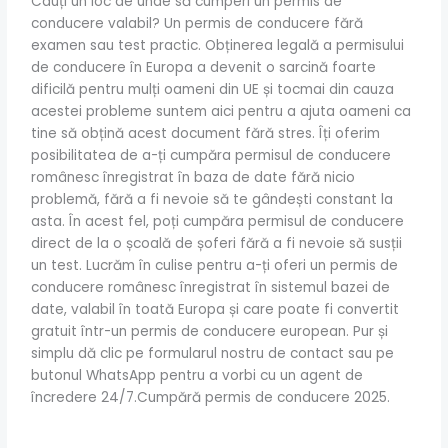
Cauți un loc de unde să cumperi un permis de
conducere valabil? Un permis de conducere fără
examen sau test practic. Obținerea legală a permisului
de conducere în Europa a devenit o sarcină foarte
dificilă pentru mulți oameni din UE și tocmai din cauza
acestei probleme suntem aici pentru a ajuta oameni ca
tine să obțină acest document fără stres. Îți oferim
posibilitatea de a-ți cumpăra permisul de conducere
românesc înregistrat în baza de date fără nicio
problemă, fără a fi nevoie să te gândești constant la
asta. În acest fel, poți cumpăra permisul de conducere
direct de la o școală de șoferi fără a fi nevoie să susții
un test. Lucrăm în culise pentru a-ți oferi un permis de
conducere românesc înregistrat în sistemul bazei de
date, valabil în toată Europa și care poate fi convertit
gratuit într-un permis de conducere european. Pur și
simplu dă clic pe formularul nostru de contact sau pe
butonul WhatsApp pentru a vorbi cu un agent de
încredere 24/7.Cumpără permis de conducere 2025.