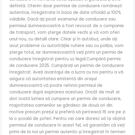
definită. Oferim doar permise de conducere românești
autentice, înregistrate în baza de date oficială și 100%
valabile. Dacă ați picat examenul de conducere sau
permisul dumneavoastră a fost revocat de o companie
de transport, vom șterge datele vechi și vă vom oferi
unul nou, cu detalii clare. Chiar și în autobuz, unde ați
avut probleme cu autoritățile rutiere sau cu poliția, vom
șterge totul, iar dumneavoastră veți primi un permis de
conducere înregistrat pentru uz legal.Cumpără permis
de conducere 2025. Cumpărați un permis de conducere
înregistrat. Aveți avantajul de a lucra cu noi pentru a vă
asigura că autoritatea emitentă din orașul
dumneavoastră vă poate reînnoi permisul de
conducere după expirarea acestuia. Oricât de mult ar
dori toată lumea să cumpere un permis de conducere,
majoritatea oamenilor se gândesc de două ori din
motive precum prețul și preferă să petreacă 16 ore pe zi
la o școală de șoferi. Pentru cei care doresc să își obțină
permisul de conducere în acest fel, vă garantăm că veți
primi de la noi un permis autentic și înregistrat în termen