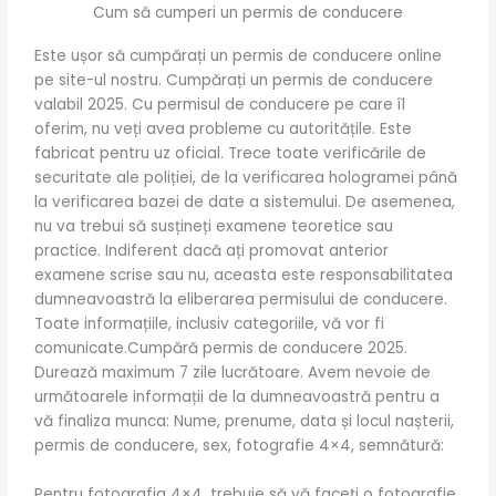
Cum să cumperi un permis de conducere
Este ușor să cumpărați un permis de conducere online
pe site-ul nostru. Cumpărați un permis de conducere
valabil 2025. Cu permisul de conducere pe care îl
oferim, nu veți avea probleme cu autoritățile. Este
fabricat pentru uz oficial. Trece toate verificările de
securitate ale poliției, de la verificarea hologramei până
la verificarea bazei de date a sistemului. De asemenea,
nu va trebui să susțineți examene teoretice sau
practice. Indiferent dacă ați promovat anterior
examene scrise sau nu, aceasta este responsabilitatea
dumneavoastră la eliberarea permisului de conducere.
Toate informațiile, inclusiv categoriile, vă vor fi
comunicate.Cumpără permis de conducere 2025.
Durează maximum 7 zile lucrătoare. Avem nevoie de
următoarele informații de la dumneavoastră pentru a
vă finaliza munca: Nume, prenume, data și locul nașterii,
permis de conducere, sex, fotografie 4×4, semnătură:
Pentru fotografia 4×4, trebuie să vă faceți o fotografie