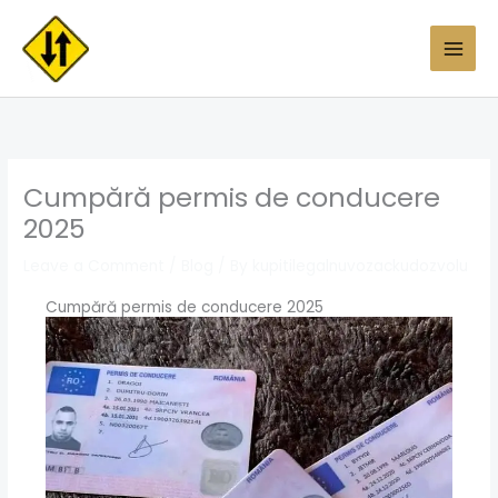
Skip
to
content
Cumpără permis de conducere
2025
Leave a Comment
/
Blog
/ By
kupitilegalnuvozackudozvolu
Cumpără permis de conducere 2025