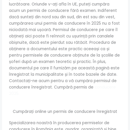
lucrătoare. Oriunde v-ați afla în UE, puteți cumpăra
acum un permis de conducere fără examen. Indiferent
dacă sunteți din nord sau din sud, din est sau din vest,
cumpărarea unui permis de conducere în 2025 nu a fost
niciodată mai ușoară. Permisul de conducere pe care îl
obțineți aici poate fi reînnoit cu ușurință prin canalele
obișnuite, dacă este pierdut sau rătăcit. Procedura de
obținere a documentului este practic aceeași ca și
pentru permisele de conducere obținute de la școlile de
șoferi după un examen teoretic și practic. În plus,
documentul pe care îl furnizăm pe această pagină este
înregistrat la municipalitate și în toate bazele de date.
Contactați-ne acum pentru a vă cumpăra permisul de
conducere înregistrat. Cumpără permis de
conducere
2025.
Cumpărați online un permis de conducere înregistrat
Specializarea noastră în producerea permiselor de
conducere în România este, așadar, organizată și bine